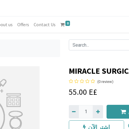
0
out us
Offers
Contact Us
MIRACLE SURGIC
(0 review)
55.00
E£
اشترِ الآن