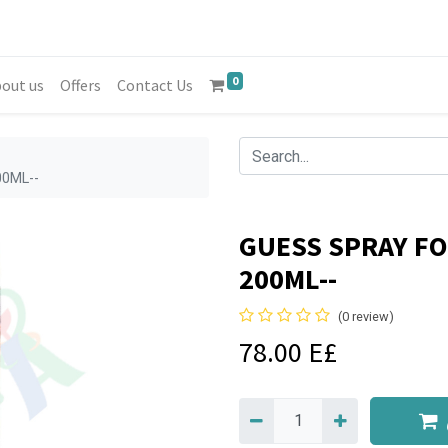
0
out us
Offers
Contact Us
0ML--
GUESS SPRAY F
200ML--
(0 review)
78.00
E£